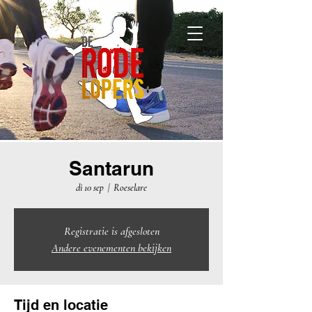
Santarun
di 10 sep
  |  
Roeselare
Registratie is afgesloten
Andere evenementen bekijken
Tijd en locatie