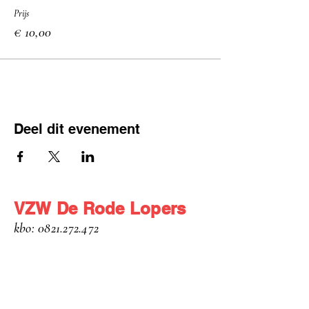
Prijs
€ 10,00
Deel dit evenement
VZW De Rode Lopers
kbo: 0821.272.472
Jacob Van Maerlantlaan 23
8800 Roeselare
info@derodelopers.be